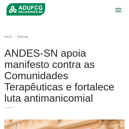
Toggl
navig
Início
Noticias
ANDES-SN apoia
manifesto contra as
Comunidades
Terapêuticas e fortalece
luta antimanicomial