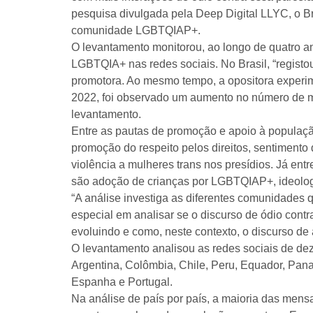
pesquisa divulgada pela Deep Digital LLYC, o 
comunidade LGBTQIAP+.
O levantamento monitorou, ao longo de quatro 
LGBTQIA+ nas redes sociais. No Brasil, “regis
promotora. Ao mesmo tempo, a opositora experi
2022, foi observado um aumento no número de 
levantamento.
Entre as pautas de promoção e apoio à populaç
promoção do respeito pelos direitos, sentiment
violência a mulheres trans nos presídios. Já ent
são adoção de crianças por LGBTQIAP+, ideolog
“A análise investiga as diferentes comunidades 
especial em analisar se o discurso de ódio contr
evoluindo e como, neste contexto, o discurso de
O levantamento analisou as redes sociais de dez
Argentina, Colômbia, Chile, Peru, Equador, Pan
Espanha e Portugal.
Na análise de país por país, a maioria das me