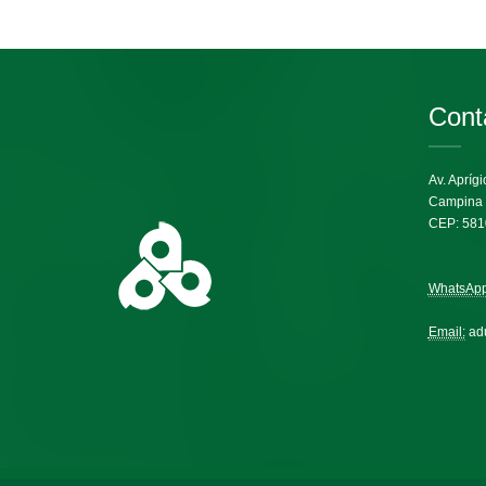
Cont
Av. Apríg
Campina
CEP: 581
WhatsApp
Email:
ad