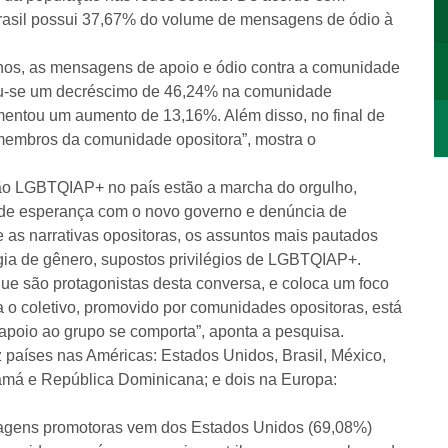
Brasil possui 37,67% do volume de mensagens de ódio à
anos, as mensagens de apoio e ódio contra a comunidade
tou-se um decréscimo de 46,24% na comunidade
mentou um aumento de 13,16%. Além disso, no final de
membros da comunidade opositora”, mostra o
ão LGBTQIAP+ no país estão a marcha do orgulho,
o de esperança com o novo governo e denúncia de
re as narrativas opositoras, os assuntos mais pautados
ia de gênero, supostos privilégios de LGBTQIAP+.
que são protagonistas desta conversa, e coloca um foco
a o coletivo, promovido por comunidades opositoras, está
 apoio ao grupo se comporta”, aponta a pesquisa.
 países nas Américas: Estados Unidos, Brasil, México,
amá e República Dominicana; e dois na Europa:
nsagens promotoras vem dos Estados Unidos (69,08%)