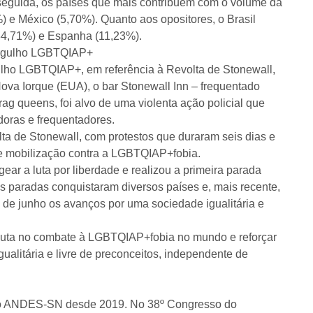
eguida, os países que mais contribuem com o volume da
 e México (5,70%). Quanto aos opositores, o Brasil
34,71%) e Espanha (11,23%).
 Orgulho LGBTQIAP+
ulho LGBTQIAP+, em referência à Revolta de Stonewall,
va Iorque (EUA), o bar Stonewall Inn – frequentado
drag queens, foi alvo de uma violenta ação policial que
adoras e frequentadores.
lta de Stonewall, com protestos que duraram seis dias e
a e mobilização contra a LGBTQIAP+fobia.
r a luta por liberdade e realizou a primeira parada
paradas conquistaram diversos países e, mais recente,
de junho os avanços por uma sociedade igualitária e
 luta no combate à LGBTQIAP+fobia no mundo e reforçar
ualitária e livre de preconceitos, independente de
s do ANDES-SN desde 2019. No 38º Congresso do