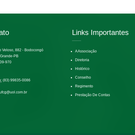
ato
Links Importantes
io Veloso, 882 - Bodocongó
A Associação
 Grande-PB
Diretoria
09-970
Histórico
Conselho
:
(83) 99835-0086
Regimento
ufcg@uol.com.br
Prestação De Contas