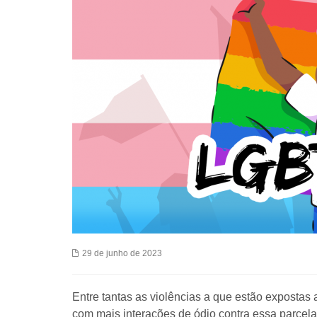
29 de junho de 2023
Entre tantas as violências a que estão expostas
com mais interações de ódio contra essa parcel