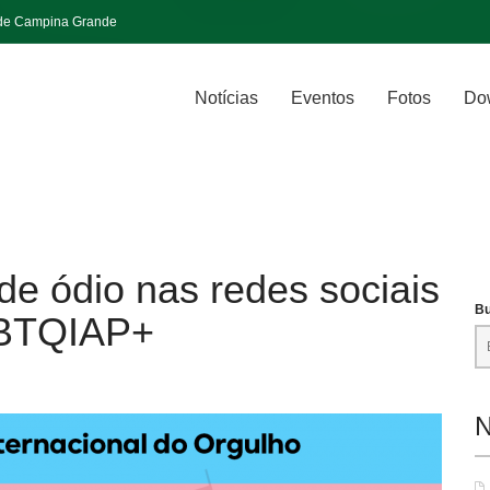
 de Campina Grande
Notícias
Eventos
Fotos
Do
 de ódio nas redes sociais
Bu
GBTQIAP+
N