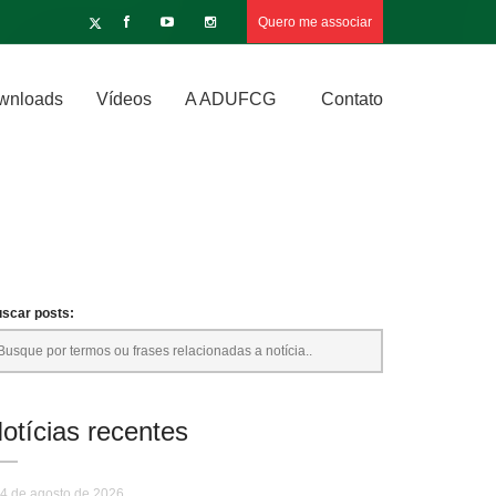
Quero me associar
wnloads
Vídeos
A ADUFCG
Contato
scar posts:
otícias recentes
4 de agosto de 2026