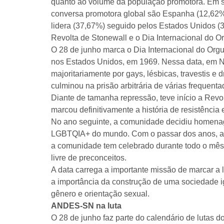
quanto ao volume da população promotora. Em s
conversa promotora global são Espanha (12,62%)
lidera (37,67%) seguido pelos Estados Unidos (
Revolta de Stonewall e o Dia Internacional do
O 28 de junho marca o Dia Internacional do Org
nos Estados Unidos, em 1969. Nessa data, em No
majoritariamente por gays, lésbicas, travestis e 
culminou na prisão arbitrária de várias frequent
Diante de tamanha repressão, teve início a Revo
marcou definitivamente a história de resistênci
No ano seguinte, a comunidade decidiu homenagea
LGBTQIA+ do mundo. Com o passar dos anos, as 
a comunidade tem celebrado durante todo o mês 
livre de preconceitos.
A data carrega a importante missão de marcar a
a importância da construção de uma sociedade ig
gênero e orientação sexual.
ANDES-SN na luta
O 28 de junho faz parte do calendário de luta