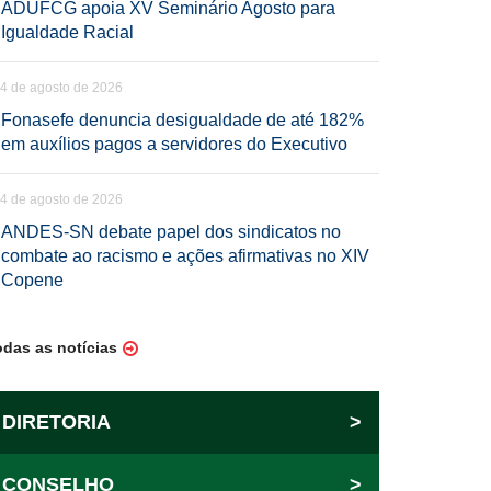
ADUFCG apoia XV Seminário Agosto para
Igualdade Racial
4 de agosto de 2026
Fonasefe denuncia desigualdade de até 182%
em auxílios pagos a servidores do Executivo
4 de agosto de 2026
ANDES-SN debate papel dos sindicatos no
combate ao racismo e ações afirmativas no XIV
Copene
odas as notícias
DIRETORIA
>
CONSELHO
>