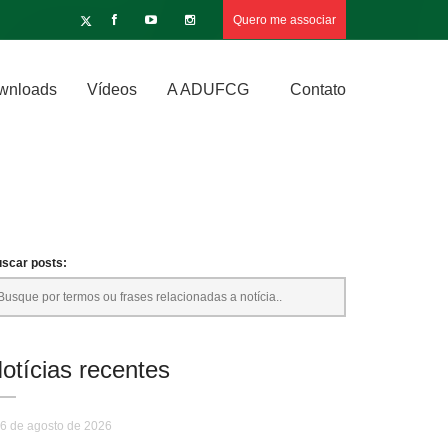
Quero me associar
wnloads
Vídeos
A ADUFCG
Contato
scar posts:
otícias recentes
6 de agosto de 2026