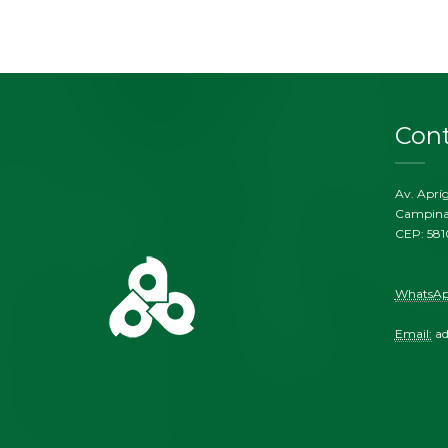
Con
Av. Aprí
Campina
CEP: 58
WhatsAp
Email:
a