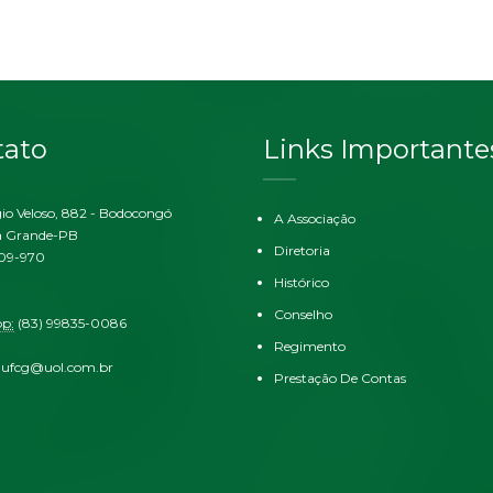
tato
Links Importante
gio Veloso, 882 - Bodocongó
A Associação
 Grande-PB
Diretoria
109-970
Histórico
Conselho
p:
(83) 99835-0086
Regimento
dufcg@uol.com.br
Prestação De Contas