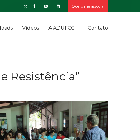
Quero me associar
loads
Vídeos
A ADUFCG
Contato
e Resistência”