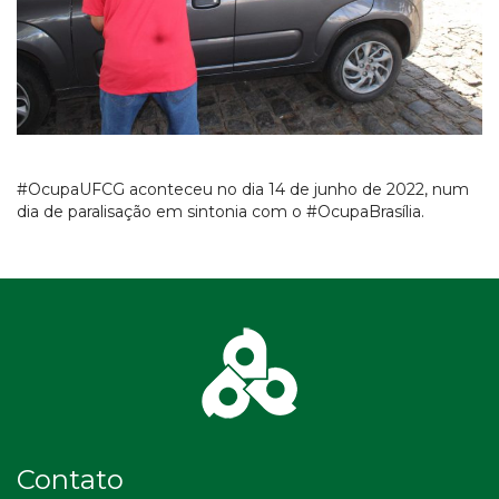
#OcupaUFCG aconteceu no dia 14 de junho de 2022, num
dia de paralisação em sintonia com o #OcupaBrasília.
Contato