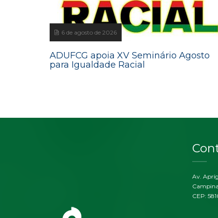
6 de agosto de 2026
ADUFCG apoia XV Seminário Agosto
para Igualdade Racial
Con
Av. Aprí
Campina
CEP: 58