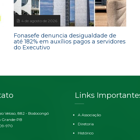
4 de agosto de 2026
Fonasefe denuncia desigualdade de
até 182% em auxílios pagos a servidores
do Executivo
tato
Links Importante
gio Veloso, 882 - Bodocongó
A Associação
 Grande-PB
Diretoria
109-970
Histórico