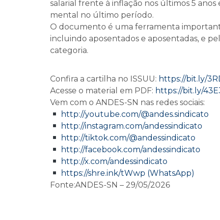
salarial frente à inflação nos últimos 5 ano
mental no último período.
O documento é uma ferramenta importante p
incluindo aposentados e aposentadas, e pela
categoria.
Confira a cartilha no ISSUU:
https://bit.ly
Acesse o material em PDF:
https://bit.ly/43
Vem com o ANDES-SN nas redes sociais:
http://youtube.com/@andes.sindicato
http://instagram.com/andessindicato
http://tiktok.com/@andessindicato
http://facebook.com/andessindicato
http://x.com/andessindicato
https://shre.ink/tWwp (WhatsApp)
Fonte:ANDES-SN – 29/05/2026