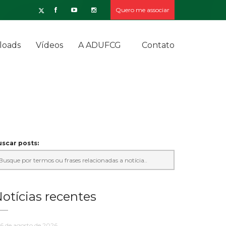
Quero me associar
loads
Vídeos
A ADUFCG
Contato
scar posts:
otícias recentes
6 de agosto de 2026