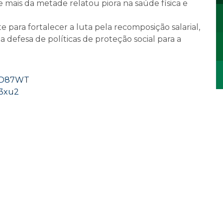
s e mais da metade relatou piora na saúde física e
ara fortalecer a luta pela recomposição salarial,
 defesa de políticas de proteção social para a
/3RD87WT
E3xu2